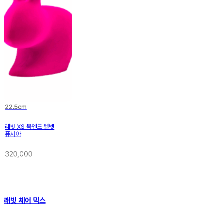
22.5cm
래빗 XS 북엔드 벨벳
퓨시아
320,000
래빗 체어 믹스