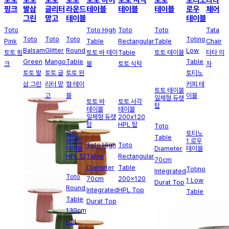
핑크
발삼
글리터
라운드
테이블
테이블
테이블
로우
체어
그린
망고
테이블
테이블
Toto
Toto High
Toto
Toto
Tata
Toto
Toto
Toto
Totino
Pink
Table
Rectangular
Table
Chair
Balsam
Glitter
Round
Low
토토 핑
토토 바 테이
Table
토토 테이블
타타 의
Green
Mango
Table
Table
크
블
토토 식탁
자
토토 발
토토 글
토토 원
토티노
삼 그린
리터 망
형 테이
커피 테
토토 테이블
고
블
이블
일체형 듀랫
토토 바
토토 사각
탑
테이블
테이블
일체형 듀랫
200x120
탑
HPL 탑
Toto
토토
토티노
Table
라운드
1 로우
Toto High
Toto
Diameter
테이블
테이블
Table
Rectangular
HPL 탑
70cm
Diameter
Table
Totino
Integrated
Toto
70cm
200x120
1 Low
Durat Top
Round
Integrated
HPL Top
Table
Table
Durat Top
130cm
HPL