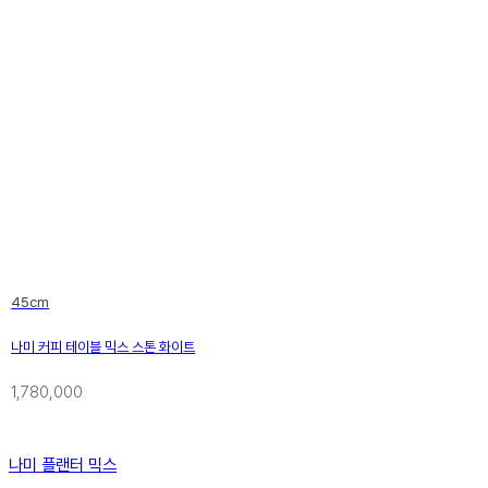
45cm
나미 커피 테이블 믹스 스톤 화이트
1,780,000
나미 플랜터 믹스