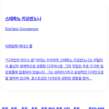
스테파노 지오반노니
Stefano Giovannoni
디자인의 미다스 왕
“디자인의 미다스 왕”이라는 수식어의 스테파노 지오반노니는 이탈리
아 출신의 세계적으로 유명한 디자이너로, 그의 작업은 주로 가구와 일
상용품에 집중되어 있습니다. 그는 유머러스하고 감성적인 디자인으로
잘 알려져 있으며, 포스트모던 디자인과 관련된 경향을 많이...
토토
토토
토토
토토
토토 하이
토토 사각
토토
토티노
타타