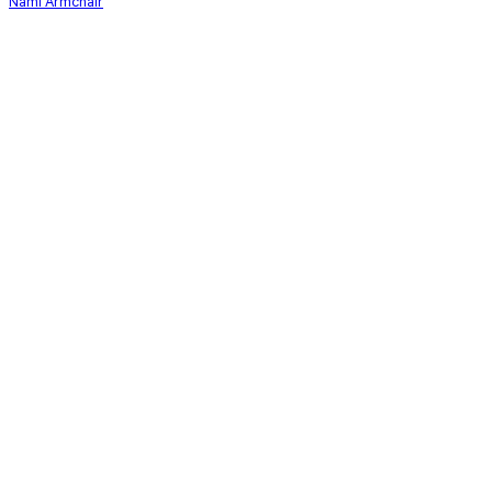
Nami Armchair