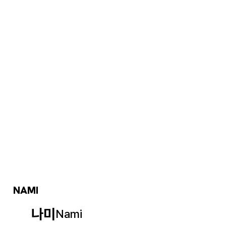
NAMI
나미
Nami