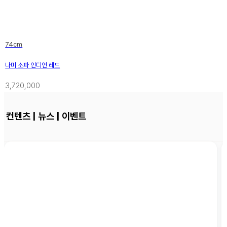
74cm
나미 소파 인디언 레드
3,720,000
컨텐츠 | 뉴스 | 이벤트
수영장에서 편히 등 기대고 ‘앉게’ 해주는 의자