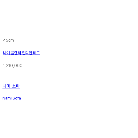
45cm
나미 플랜터 인디언 레드
1,210,000
나미 소파
Nami Sofa