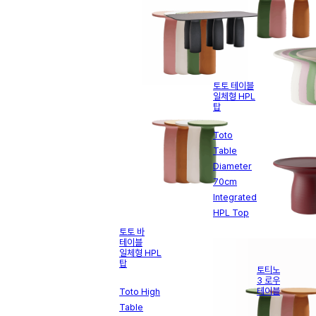
토토 테이블
일체형 HPL
탑
Toto
Table
Diameter
70cm
Integrated
HPL Top
토토 바
테이블
일체형 HPL
탑
토티노
3 로우
테이블
Toto High
Table