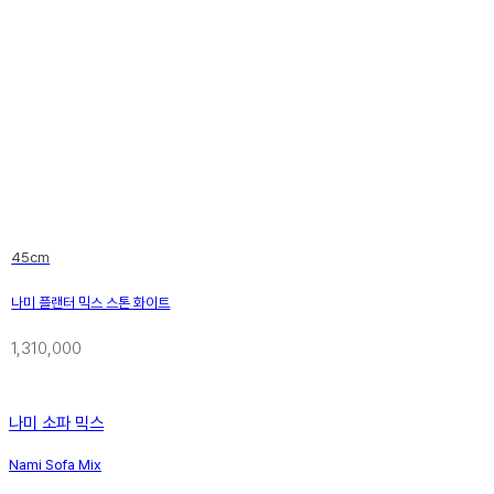
45cm
나미 플랜터 믹스 스톤 화이트
1,310,000
나미 소파 믹스
Nami Sofa Mix