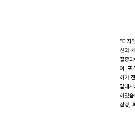
“디자
신의 
집중되
며, 포
하기 전
알레시
하였습니
삼성,