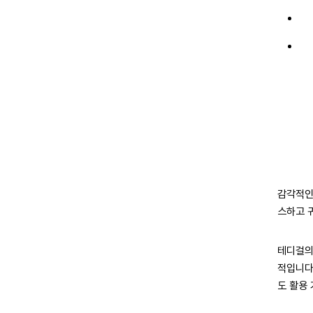
감각적인
스하고 
테디걸의
적입니다
도 활용