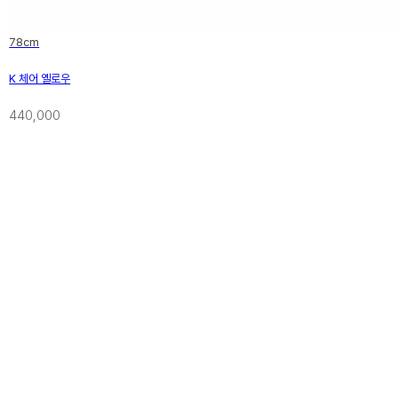
78cm
K 체어 옐로우
440,000