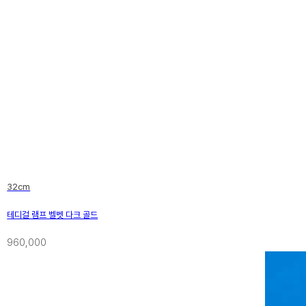
32cm
테디걸 램프 벨벳 다크 골드
960,000