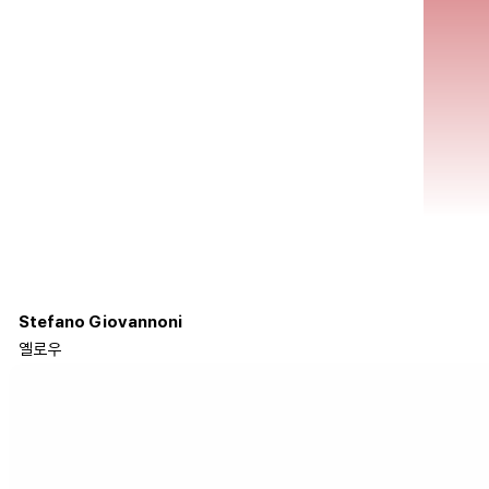
Stefano Giovannoni
옐로우