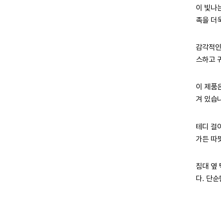
이 빛나
족을 더
감각적인
스하고 
이 제품
겨 있습
테디 걸
가든 따
침대 옆
다. 단