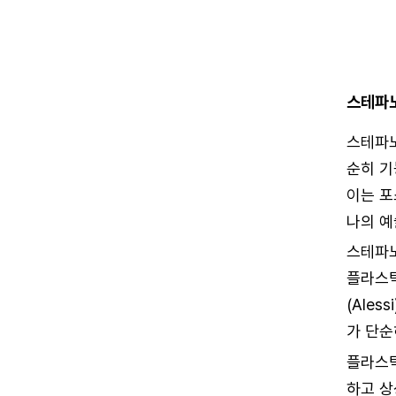
스테파
스테파노
순히 기
이는 포
나의 예
스테파노
플라스틱
(Ale
가 단순
플라스틱
하고 상