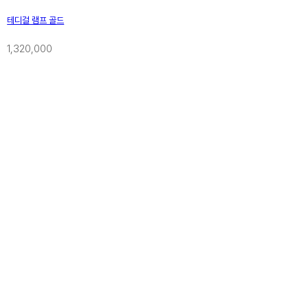
테디걸 램프 골드
1,320,000