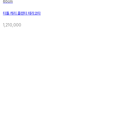
60cm
터틀 캐리 플랜터 테라코타
1,210,000