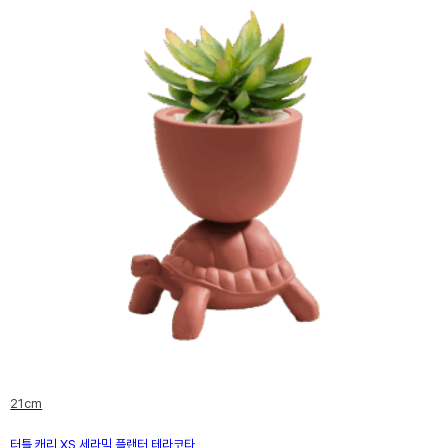
21cm
터틀 캐리 XS 세라믹 플랜터 테라코타