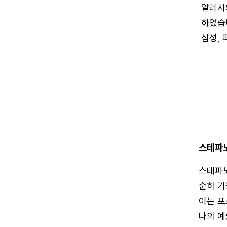
알레시
하였습니
삼성,
스테파
스테파노
순히 기
이는 포
나의 예