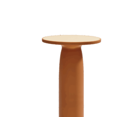
콤파스상
드는 활