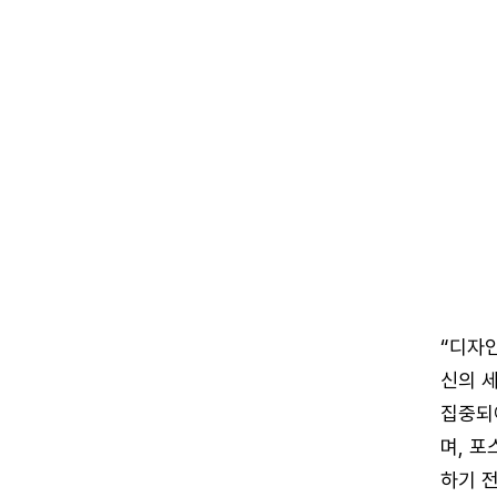
“디자
신의 
집중되
며, 포
하기 전