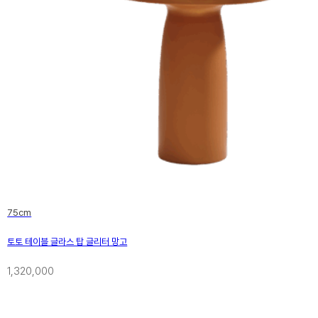
한국과
파리바게
75cm
디자인셔
토토 테이블 글라스 탑 글리터 망고
선을 보
1,320,000
봄보 스
멘스, 