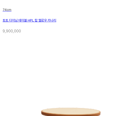
74cm
21세기
토토 다이닝 테이블 HPL 탑 옐로우 카나리
1990
9,900,000
늦게 뛰
스틱 의
계적인 