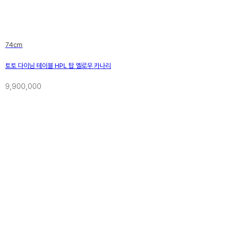
74cm
토토 다이닝 테이블 HPL 탑 옐로우 카나리
9,900,000