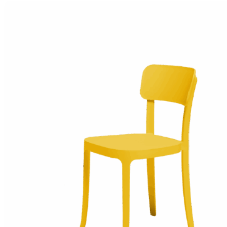
디자인셔
선을 보
봄보 스
멘스, 
콤파스상
드는 활