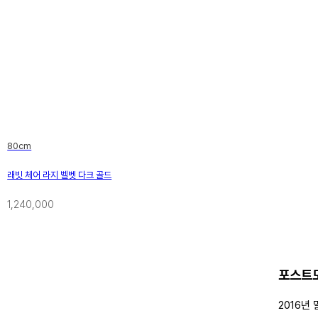
80cm
래빗 체어 라지 벨벳 다크 골드
1,240,000
포스트모
2016년