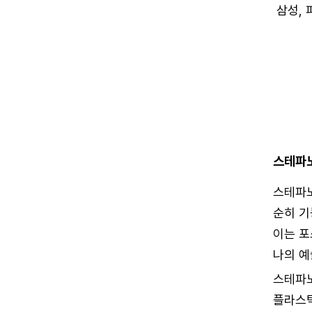
삼성,
스테파
스테파노
순히 기
이는 포
나의 예
스테파노
플라스틱