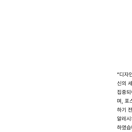
“디자
신의 
집중되
며, 포
하기 전
알레시
하였습니