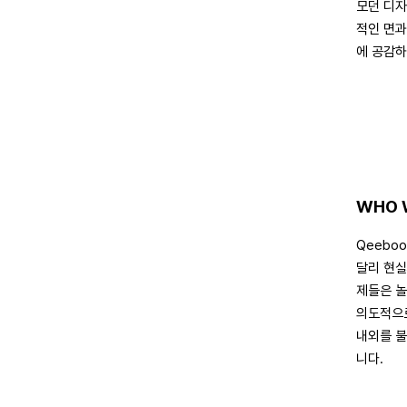
모던 디자
적인 면과
에 공감하
WHO 
Qeebo
달리 현실
제들은 놀
의도적으로
내외를 불
니다.