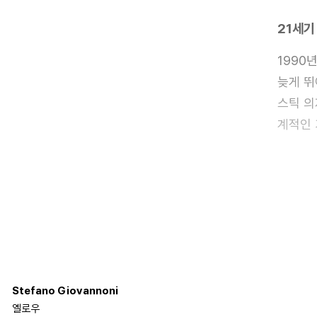
21세기
1990
늦게 뛰
스틱 의
계적인 
한국과
Stefano Giovannoni
파리바게
옐로우