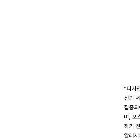
“디자
신의 
집중되
며, 포
하기 전
알레시