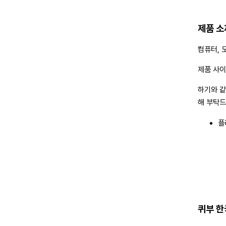
다.
제품 소
여러 가지
엇보다도 
컴퓨터, 
제품 사이
하기와 같
해 부탁드
플
세계 최
살로네 델
및 디자인
세계 디자
대형 전시
퀴부 한