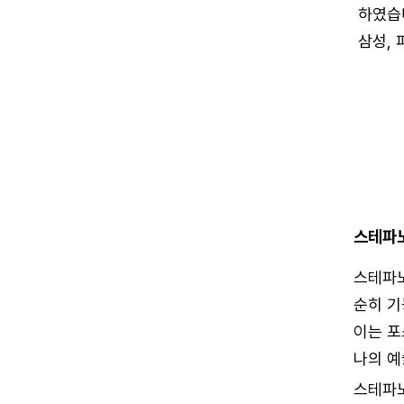
하였습니
삼성,
스테파
스테파노
순히 기
이는 포
나의 예
스테파노