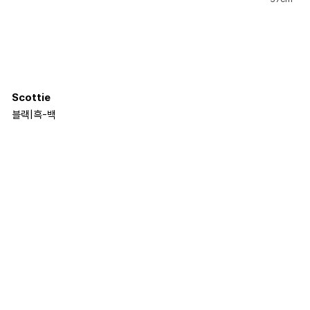
Scottie
블랙
|
흑-백