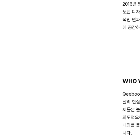
2016년
모던 디자
적인 면과
에 공감하
WHO 
Qeebo
달리 현실
제들은 놀
의도적으로
내외를 불
니다.