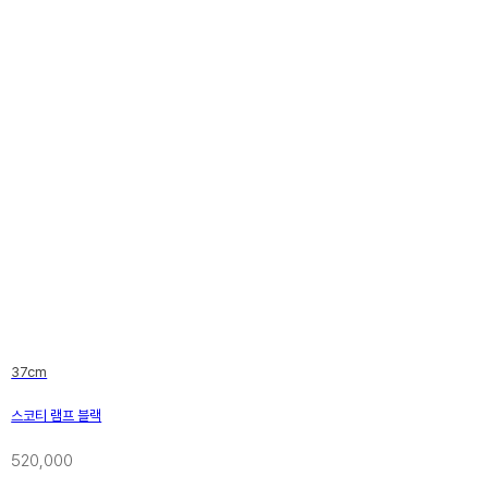
37cm
스코티 램프 블랙
520,000