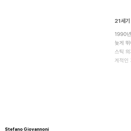
21세기
1990
늦게 뛰
스틱 의
계적인 
한국과
Stefano Giovannoni