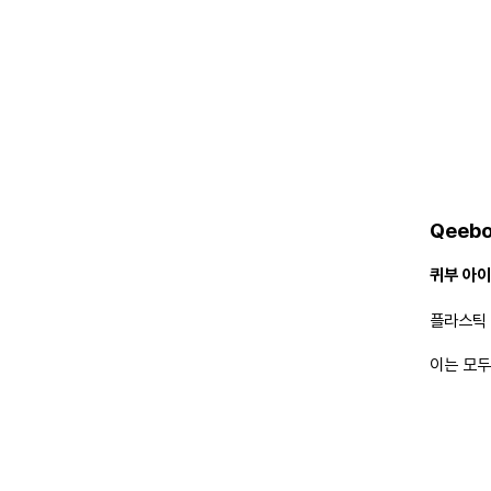
OUR 
Qeebo
있습니다.
제품을 개발
Qeebo
달할 수 
퀴부 아
퀴부의 모
성형 기법
플라스틱 
이는 모두
Qeebo
고 있습니
다. 모든