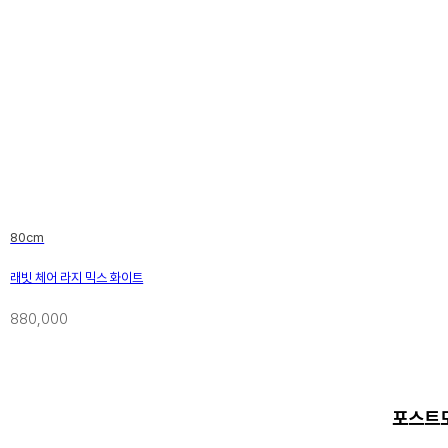
80cm
래빗 체어 라지 믹스 화이트
880,000
포스트모