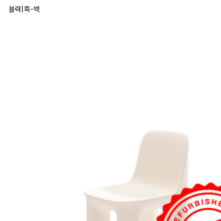
파리바게
블랙
|
흑-백
디자인셔
선을 보
봄보 스
멘스, 
콤파스상
드는 활