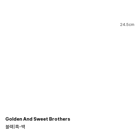
24.5cm
Golden And Sweet Brothers
블랙
|
흑-백