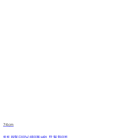
74cm
토토 원형 다이닝 테이블 HPL 탑 웜 화이트