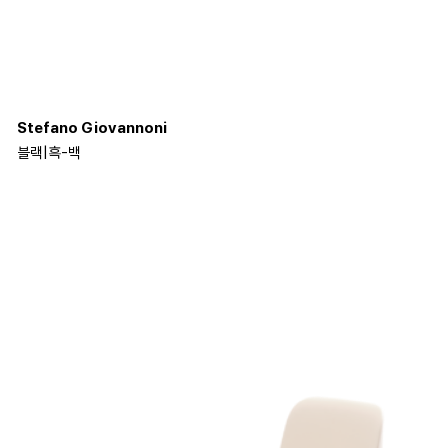
Stefano Giovannoni
블랙
|
흑-백