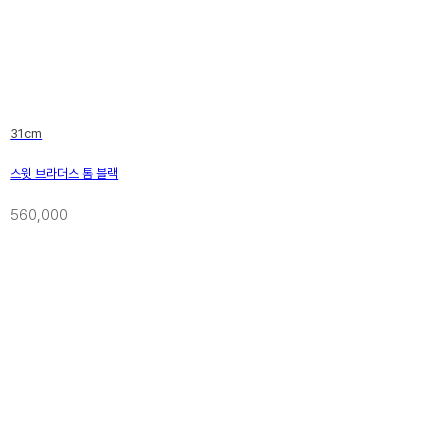
31cm
스윗 브라더스 톰 블랙
560,000