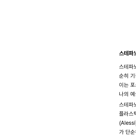
스테파
스테파노
순히 기
이는 포
나의 예
스테파노
플라스틱
(Ale
가 단순