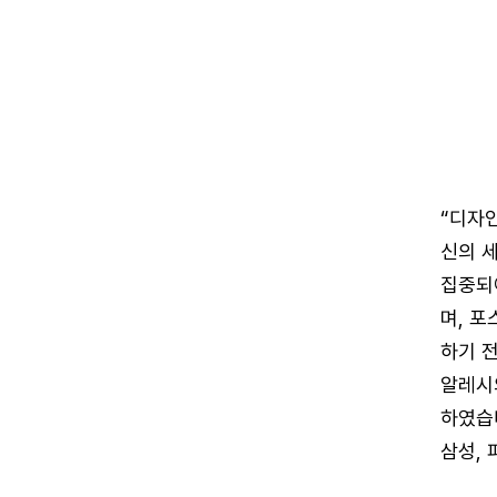
“디자
신의 
집중되
며, 포
하기 전
알레시
하였습니
삼성,