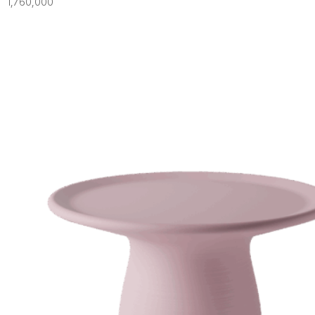
1,760,000
늦게 뛰
스틱 의
계적인 