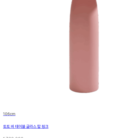
106cm
21세기
토토 바 테이블 글라스 탑 핑크
1990