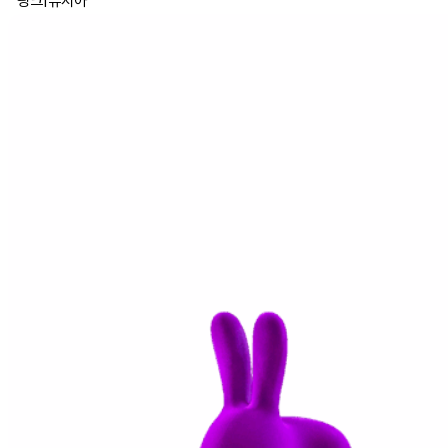
핑크
|
퓨시아