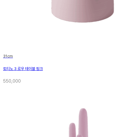
한국과
파리바게
31cm
디자인셔
토티노 3 로우 테이블 핑크
선을 보
550,000
봄보 스
멘스, 
콤파스상
드는 활