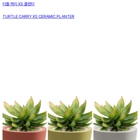
터틀 캐리 XS 플랜터
TURTLE CARRY XS CERAMIC PLANTER