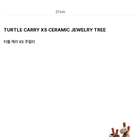
21cm
TURTLE CARRY XS CERAMIC JEWELRY TREE
터틀 캐리 XS 주얼리