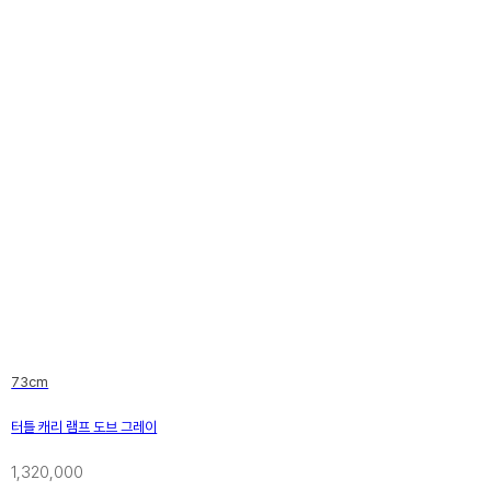
73cm
터틀 캐리 램프 도브 그레이
1,320,000