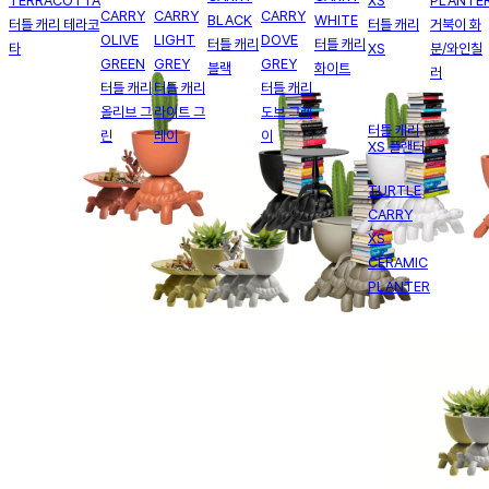
TERRACOTTA
XS
PLANTE
CARRY
CARRY
CARRY
BLACK
WHITE
터틀 캐리 테라코
터틀 캐리
거북이 화
OLIVE
LIGHT
DOVE
터틀 캐리
터틀 캐리
타
XS
분/와인칠
GREEN
GREY
GREY
블랙
화이트
러
터틀 캐리
터틀 캐리
터틀 캐리
올리브 그
라이트 그
도브 그레
터틀 캐리
린
레이
이
XS 플랜터
TURTLE
CARRY
XS
CERAMIC
PLANTER