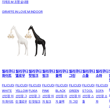
지래프 M 조명 실내용
GIRAFFE IN LOVE M INDOOR
필리쿠디
필리쿠디
필리쿠디
필리쿠디
필리쿠디
필리쿠디
필리쿠디
필리쿠디
화이트
옐로우
핫핑크
핑크
블랙
그린
스툴
소파
FILICUDI
FILICUDI
FILICUDI
FILICUDI
FILICUDI
FILICUDI
FILICUDI
FILICUDI
WHITE
YELLOW
FUXIA
PINK
BLACK
GREEN
STOOL
SOFA
선인장 의
선인장 그
선인장 그
선인장 의
선인장 의
선인장 의
선인장 스
선인장 소
자 화이트
린 옐로우
린 핫핑크
자 핑크
자 블랙
자 그린
툴
파