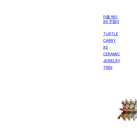
터틀 캐리
XS 주얼리
TURTLE
CARRY
XS
CERAMIC
JEWELRY
TREE