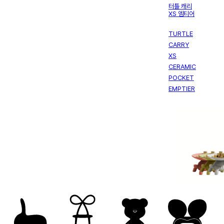
터틀 캐리
XS 엠티어
TURTLE
CARRY
XS
CERAMIC
POCKET
EMPTIER