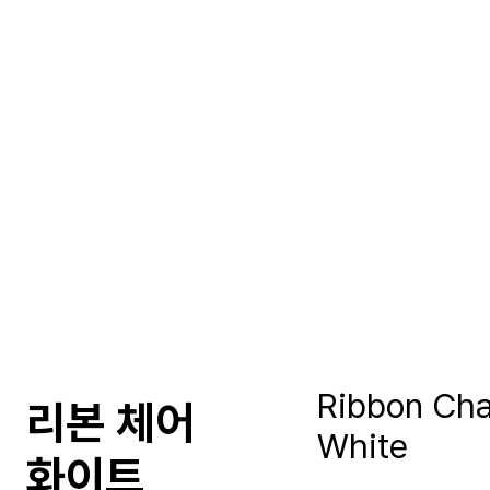
Ribbon Cha
리본 체어
White
화이트