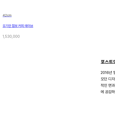
42cm
오기안 점보 커피 테이브
1,530,000
포스트모
2016년
모던 디자
적인 면과
에 공감하