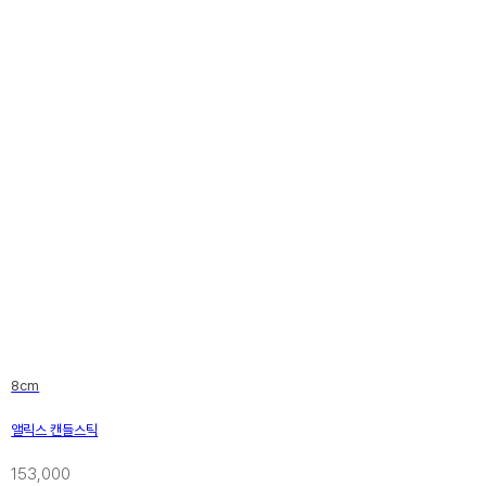
8cm
앨릭스 캔들스틱
153,000