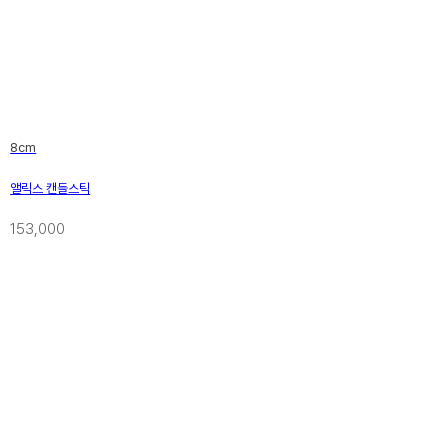
8cm
앨릭스 캔들스틱
153,000