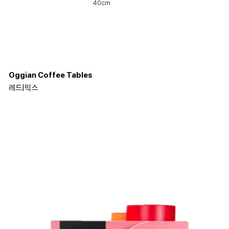
40cm
Oggian Coffee Tables
레드
|
믹스