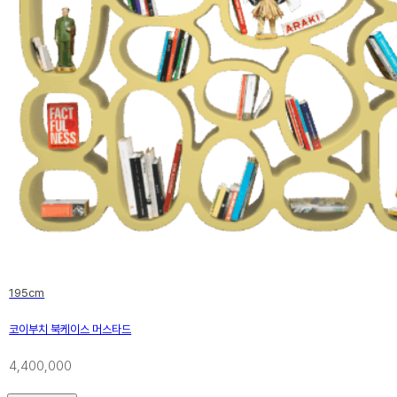
이너, 스
중점을 두
LIVE 
포스트모던
드센츄리를
를 포용했
195cm
코이부치 북케이스 머스타드
4,400,000