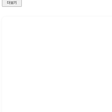
더보기
다양한 
포스트모던
는 시각적
유머와
포스트모던
인 목적만