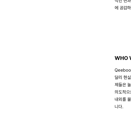
적인 면과
에 공감하
WHO 
Qeebo
달리 현실
제들은 놀
의도적으로
내외를 불
니다.