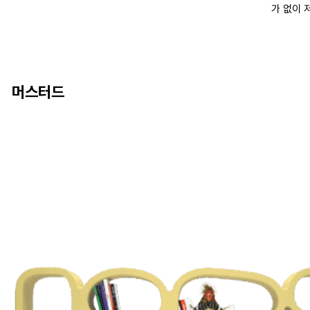
Qeebo
가 없이 
상층 통로
Filicud
머스터드
포스트모
QEEB
퀴부의 모
며, 독특