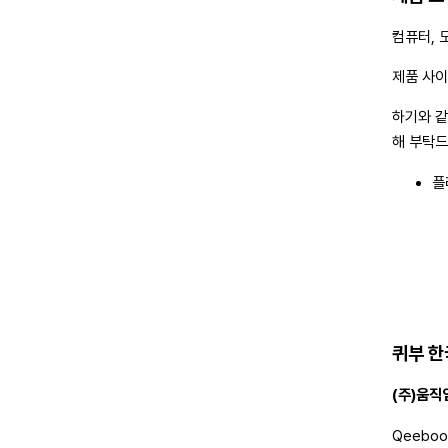
여러 가지
엇보다도 
컴퓨터, 
제품 사이
하기와 같
해 부탁드
플
세계 최
살로네 델
및 디자인
세계 디자
대형 전시
퀴부 한
(주)움직
Qeebo