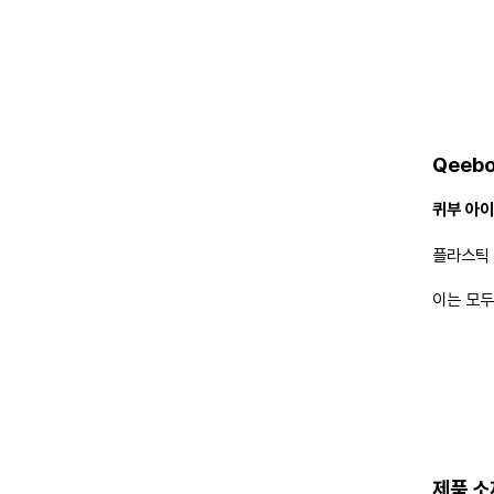
OUR 
Qeebo
있습니다.
제품을 개발
Qeebo
달할 수 
퀴부 아
퀴부의 모
성형 기법
플라스틱 
이는 모두
Qeebo
고 있습니
다. 모든
다.
제품 소