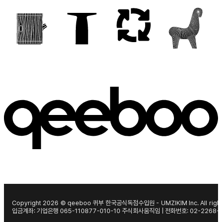
Copyright 2026 © qeeboo 퀴부 한국공식독점수입원 - UMZIKIM Inc. All right
입금계좌: 기업은행 065-110877-010-10 주식회사움직임 | 전화번호: 02-2268-1