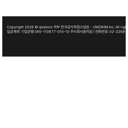
Copyright 2026 © qeeboo 퀴부 한국공식독점수입원 - UMZIKIM Inc. All right
입금계좌: 기업은행 065-110877-010-10 주식회사움직임 | 전화번호: 02-2268-1