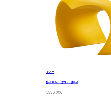
85cm
돈퍽 마우스 암체어 옐로우
1,530,000