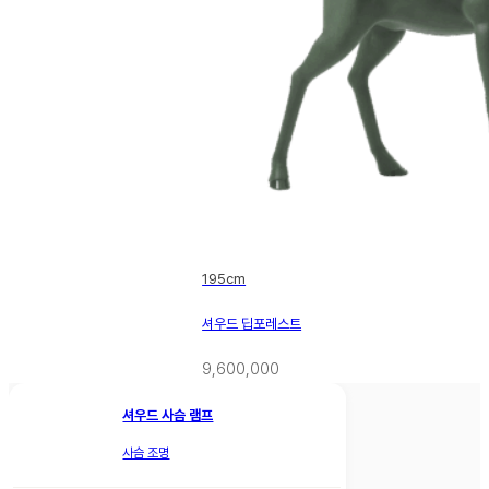
195cm
셔우드 딥포레스트
9,600,000
셔우드 사슴 램프
사슴 조명