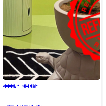
리퍼비쉬/스크래치 세일*